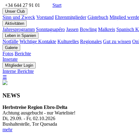
+34 644 27 91 01
Start
Unser Club
Sinn und Zweck
Vorstand
Ehrenmitglieder
Gästebuch
Mitglied werd
Aktivitäten
Jahresprogramm
Sonntagsapéro
Jassen
Bowling
Malkreis
Spanisch K
Leben in Spanien
Notfälle
Wichtige Kontakte
Kulturelles
Regionales
Gut zu wissen
Onl
Galerie
Fotos
Berichte
Inserate
Mitglieder Login
Interne Berichte
☰
NEWS
Herbstreise Region Ebro-Delta
Achtung ausgebucht - nur Warteliste!
Di, 29.09. - Fr, 02.10.2026
Bushaltestelle, Tor Quesada
mehr